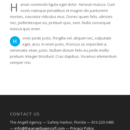
H
anan commodo ligula eget dolor. Aenean massa. Cum
sociis natoque penatibus et magnis dis parturient
montes, nascetur ridiculus mus. Donec quam felis, ultricies
nec, pellentesque eu, pretium quis, sem. Nulla consequat
massa quis enim.
onec pede justo, fringilla vel, aliquet nec, vulputate
H
eget, arcu. In enim justo, rhoncus ut, imperdiet a,
venenatis vitae, justo. Nullam dictum felis eu pede mollis
pretium. Integer tincidunt. Cras dapibus. Vivamus elementum
semper nisi.
CONTACT US
The Angell Agency — Safety Harbor, Florida — 813-220-3485
—
info@theangellagencyfl.com
—
Privacy Policy