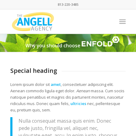
813-220-3485
Why you should choose
Special heading
Lorem ipsum dolor sit
amet
, consectetuer adipiscing elit.
Aenean commodo ligula eget dolor.
Aenean
massa. Cum sociis
natoque penatibus et magnis dis parturient montes, nascetur
ridiculus mus. Donec quam felis,
ultricies
nec, pellentesque
eu, pretium quis, sem.
Nulla consequat massa quis enim. Donec
pede justo, fringilla vel, aliquet nec,
vulputate eget, arcu. In enim justo, rhoncus