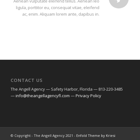
Aenean vulputate eleifend tellus. Aenean leo
ligula, porttitor eu, consequat vitae, eleifend
ac, enim. Aliquam lorem ante, dapibus in.
CONTACT US
The Angell Agency — Safety Harbor, Florida — 813-220-3485
—
info@theangellagencyfl.com
—
Privacy Policy
© Copyright - The Angell Agency 2021 -
Enfold Theme by Kriesi